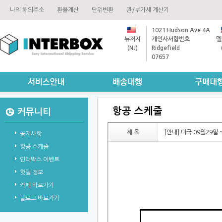
나의해외주소
환율계산
단위변환
관/부가세계산기
1021HudsonAve4A
뉴저지
개인사서함번호
델
(NJ)
Ridgefield
07657
항공스케줄
커뮤니티
제목
[안내]미국09월29일
공지사항
항공스케쥴
인터박스이벤트
핫딜정보
카페바로가기
블로그바로가기