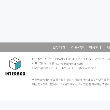
업무제휴
이용약관
이용안내
개
IT`SNYLLC|730GRANDAVE1L,RIDGEFIELDNJ07657Un
대표:김지선|메일:itsny840@gmail.com
Copyright@2015IT`SNYLLCAllRightsReserved
인터박스에서는불법물건을취급하지않으며관세법및관련규정을준
에는협조하지않습니다.고객님의허위신고로인한불이익에는책임지