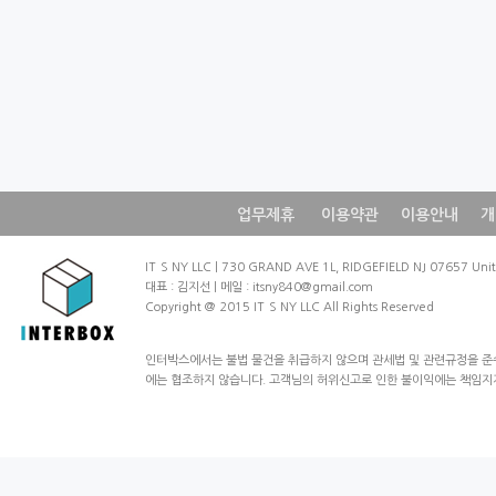
업무제휴
이용약관
이용안내
개
IT`SNYLLC|730GRANDAVE1L,RIDGEFIELDNJ07657Un
대표:김지선|메일:itsny840@gmail.com
Copyright@2015IT`SNYLLCAllRightsReserved
인터박스에서는불법물건을취급하지않으며관세법및관련규정을준
에는협조하지않습니다.고객님의허위신고로인한불이익에는책임지