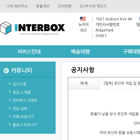
나의해외주소
환율계산
단위변환
관/부가세계산기
1021HudsonAve4A
뉴저지
개인사서함번호
델
(NJ)
Ridgefield
07657
공지사항
커뮤니티
제목
[필독]포인트적립및
공지사항
항공스케쥴
인터박스이벤트
핫딜정보
환율이낮을당시포인트적립을
카페바로가기
인
블로그바로가기
하여포인트환불요청시에