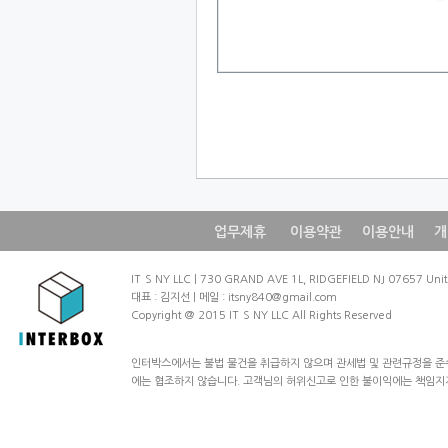
업무제휴
이용약관
이용안내
개
IT`SNYLLC|730GRANDAVE1L,RIDGEFIELDNJ07657Un
대표:김지선|메일:itsny840@gmail.com
Copyright@2015IT`SNYLLCAllRightsReserved
인터박스에서는불법물건을취급하지않으며관세법및관련규정을준
에는협조하지않습니다.고객님의허위신고로인한불이익에는책임지