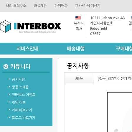
나의해외주소
환율계산
단위변환
관/부가세계산기
1021HudsonAve4A
뉴저지
개인사서함번호
델
(NJ)
Ridgefield
07657
공지사항
커뮤니티
제목
[필독]델라웨어센터이
공지사항
항공스케쥴
인터박스이벤트
핫딜정보
카페바로가기
블로그바로가기