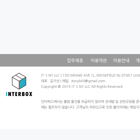
업무제휴
이용약관
이용안내
개
IT`SNYLLC|730GRANDAVE1L,RIDGEFIELDNJ07657Un
대표:김지선|메일:itsny840@gmail.com
Copyright@2015IT`SNYLLCAllRightsReserved
인터박스에서는불법물건을취급하지않으며관세법및관련규정을준
에는협조하지않습니다.고객님의허위신고로인한불이익에는책임지