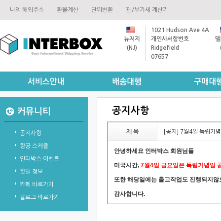
나의해외주소
환율계산
단위변환
관/부가세계산기
1021HudsonAve4A
뉴저지
개인사서함번호
델
(NJ)
Ridgefield
07657
공지사항
커뮤니티
제목
[공지]7월4일독립
공지사항
항공스케쥴
안녕하세요인터박스회원님들
인터박스이벤트
미국시간,
7월4일금요일은독립기념일
핫딜정보
또한해당일에는출고작업도진행되지않
카페바로가기
감사합니다.
블로그바로가기